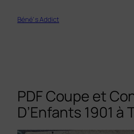
Aller
au
Béné' s Addict
contenu
PDF Coupe et Con
D’Enfants 1901 à 