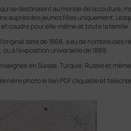
es qui se destinaient au monde de la couture, m
12 ans auprès des jeunes filles uniquement. Les
 et coudre pour elle-même et toute la famille.
’original date de 1868, a eu de nombreuses r
, ou à l’exposition universelle de 1889.
 enseignée en Suisse, Turquie, Russie et même
 dernière photo le lien PDF cliquable et télé