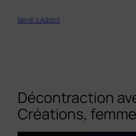
Aller
au
Béné' s Addict
contenu
Décontraction ave
Créations, femme,