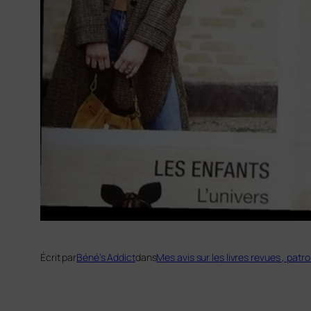
Écrit par
Béné’s Addict
dans
Mes avis sur les livres revues , patr